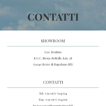
CONTATTI
SHOWROOM
Loc. Sentino
S.G.C. Siena-Bettolle, km. 28
53040 Serre di Rapolano (SI)
CONTATTI
Tel: +39 0577 704704
Fax: +39 0577 704705
bp.toscana@bergpiscinesrl.it